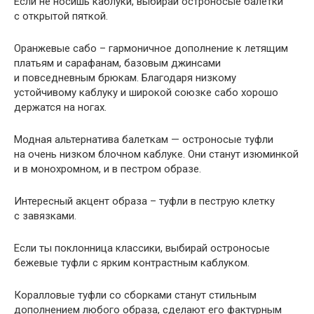
Если не носишь каблуки, выбирай остроносые балетки
с открытой пяткой.
Оранжевые сабо – гармоничное дополнение к летящим
платьям и сарафанам, базовым джинсами
и повседневным брюкам. Благодаря низкому
устойчивому каблуку и широкой союзке сабо хорошо
держатся на ногах.
Модная альтернатива балеткам — остроносые туфли
на очень низком блочном каблуке. Они станут изюминкой
и в монохромном, и в пестром образе.
Интересный акцент образа – туфли в пеструю клетку
с завязками.
Если ты поклонница классики, выбирай остроносые
бежевые туфли с ярким контрастным каблуком.
Коралловые туфли со сборками станут стильным
дополнением любого образа, сделают его фактурным