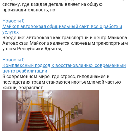
систему, где каждая деталь влияет на общую
производительность, но
Новости
0
Майкоп автовокзал официальный сайт: все о работе и
услугах
Введение: автовокзал как транспортный центр Майкопа
Автовокзал Майкопа является ключевым транспортным
узлом Республики Адыгея,
Новости
0
Комплексный подход к восстановлению: современный
центр реабилитации
В современном мире, где стресс, гиподинамия и
последствия травм становятся неотъемлемой частью
жизни, возрастает