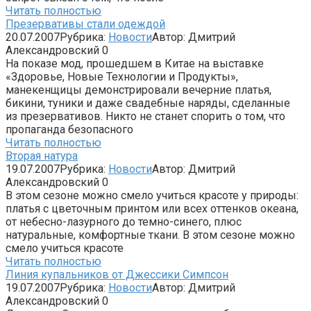
Читать полностью
Презервативы стали одеждой
20.07.2007
Рубрика:
Новости
Автор:
Дмитрий
Александровский
0
На показе мод, прошедшем в Китае на выставке
«Здоровье, Новые Технологии и Продукты»,
манекенщицы демонстрировали вечерние платья,
бикини, туники и даже свадебные наряды, сделанные
из презервативов. Никто не станет спорить о том, что
пропаганда безопасного
Читать полностью
Вторая натура
19.07.2007
Рубрика:
Новости
Автор:
Дмитрий
Александровский
0
В этом сезоне можно смело учиться красоте у природы:
платья с цветочным принтом или всех оттенков океана,
от небесно-лазурного до темно-синего, плюс
натуральные, комфортные ткани. В этом сезоне можно
смело учиться красоте
Читать полностью
Линия купальников от Джессики Симпсон
19.07.2007
Рубрика:
Новости
Автор:
Дмитрий
Александровский
0