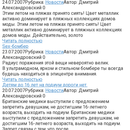
24.07.2007
Рубрика:
Новости
Автор:
Дмитрий
Александровский
0
Этим летом на пляжах принято сиять! Цвет металлик
активно доминирует в пляжных коллекциях домов
моды. Этим летом на пляжах принято сиять! Цвет
металлик активно доминирует в пляжных коллекциях
домов моды. Действительно, золото
Читать полностью
Sex-бомбер
23.07.2007
Рубрика:
Новости
Автор:
Дмитрий
Александровский
0
Радиус поражения этой вещи невероятно велик.
В ультрамодном, ярком и стильном бомбере ты всегда
будешь находиться в эпицентре внимания.
Читать полностью
Детям до 16 лет на подиум дороги нет.
20.07.2007
Рубрика:
Новости
Автор:
Дмитрий
Александровский
0
Британские медики выступили с предложением
запретить девушкам, не достигшим 16-летнего
возраста, выходить на подиум. Британские медики
выступили с предложением запретить девушкам, не
достигшим 16-летнего возраста, выходить на подиум.
Запрет связан с тем, что после