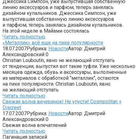
Джессика Симпсон, уже выпустившая собственную
линию аксессуаров и парфюм, теперь занялась
дизайном купальников. Джессика Симпсон, уже
выпустившая собственную линию аксессуаров
и парфюм, теперь занялась дизайном купальников.
На этой неделе в Майами состоялась
Читать полностью
«Металлик» всё еще на пике популярности
18.07.2007
Рубрика:
Новости
Автор:
Дмитрий
Александровский
0
Christian Louboutin, явно не желающий отступать
от тенденции, выпустил вот такие туфли. Уже несколько
месяцев одежда, обувь и аксессуары, выполненные
из материалов с обработкой "металлик", остаются
на пике популярности. Christian Louboutin, явно
не желающий отступать
Читать полностью
Свежая волна вечеринок! Не упусти! Cosmpolitan +
Discreet
17.07.2007
Рубрика:
Новости
Автор:
Дмитрий
Александровский
0
Свежая волна впечатлений
Читать полностью
Пагинация записей