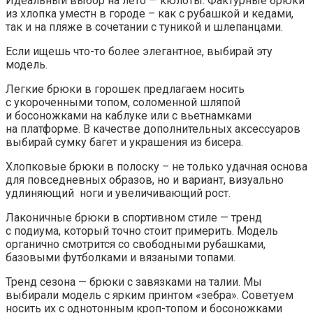
Идеальный выбор на лето — кюлоты. Фактурные брюки
из хлопка уместн в городе – как с рубашкой и кедами,
так и на пляже в сочетании с туникой и шлепанцами.
Если ищешь что-то более элегантное, выбирай эту
модель.
Легкие брюки в горошек предлагаем носить
с укороченными топом, соломенной шляпой
и босоножками на каблуке или с вьетнамками
на платформе. В качестве дополнительных аксессуаров
выбирай сумку багет и украшения из бисера.
Хлопковые брюки в полоску – не только удачная основа
для повседневных образов, но и вариант, визуально
удлиняющий ноги и увеличивающий рост.
Лаконичные брюки в спортивном стиле — тренд
с подиума, который точно стоит примерить. Модель
органично смотрится со свободными рубашками,
базовыми футболками и вязаными топами.
Тренд сезона — брюки с завязками на талии. Мы
выбирали модель с ярким принтом «зебра». Советуем
носить их с однотонным кроп-топом и босоножками