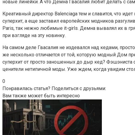
новые линейки. А что Демна Гвасалия любит делать с с
Креативный директор Balenciaga тем и славится, что иде
суперхит, а еще заставил европейских модников разгули
Paris, так нежно любимые it-girls. Демна вывалял их в г
при взгляде на эту новинку.
На самом деле Гвасалия не издевался над кедами, просто
же несколько отличается от той, которую модный Дом пр
суперхит от просто заношенных до дыр кед? Фэшэниста сд
ценители нетипичной моды. Уже ждем, когда увидим сто
0
Понравилась статья? Поделиться с друзьями:
Вам также может быть интересно