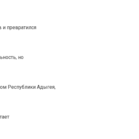
в и превратился
ьность, но
лом Республики Адыгея,
тает