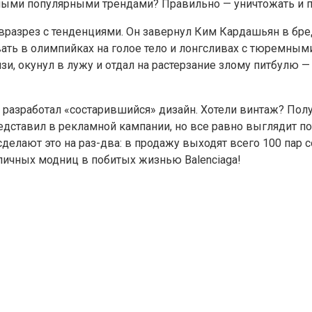
амыми популярными трендами? Правильно — уничтожать и 
т вразрез с тенденциями. Он завернул Ким Кардашьян в бр
вать в олимпийках на голое тело и лонгсливах с тюремным
рязи, окунул в лужу и отдал на растерзание злому питбулю 
 разработал «состарившийся» дизайн. Хотели винтаж? Получ
едставил в рекламной кампании, но все равно выглядит по
елают это на раз-два: в продажу выходят всего 100 пар с
личных модниц в побитых жизнью Balenciaga!