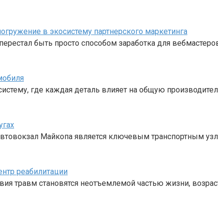
е погружение в экосистему партнерского маркетинга
перестал быть просто способом заработка для вебмастеро
мобиля
стему, где каждая деталь влияет на общую производител
угах
 Автовокзал Майкопа является ключевым транспортным уз
ентр реабилитации
твия травм становятся неотъемлемой частью жизни, возрас