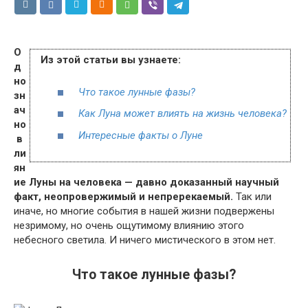
О
Из этой статьи вы узнаете:
д
но
Что такое лунные фазы?
зн
ач
Как Луна может влиять на жизнь человека?
но
Интересные факты о Луне
в
ли
ян
ие Луны на человека — давно доказанный научный
факт, неопровержимый и непререкаемый.
Так или
иначе, но многие события в нашей жизни подвержены
незримому, но очень ощутимому влиянию этого
небесного светила.
И ничего мистического в этом нет.
Что такое лунные фазы?