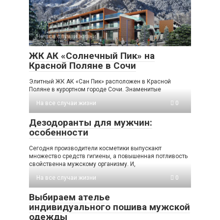
На все случаи жизни
0
ЖК АК «Солнечный Пик» на
Красной Поляне в Сочи
Элитный ЖК АК «Сан Пик» расположен в Красной
Поляне в курортном городе Сочи. Знаменитые
На все случаи жизни
0
Дезодоранты для мужчин:
особенности
Сегодня производители косметики выпускают
множество средств гигиены, а повышенная потливость
свойственна мужскому организму. И,
На все случаи жизни
0
Выбираем ателье
индивидуального пошива мужской
одежды