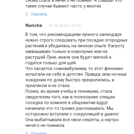
снова спать и ничего не помнил. Я слышал что
такие случаи бывают часто у многих.
Ответить
Nuncha
31.05.2015 в 13:29
В том, что рекомендациям лунного календаря
нужно строго следовать при посадке огородных
растений,я убедилась на личном опыте. Капусту
заквашиваю только в новолуние или на
растущей Луне, иначе она будет мягкой и
годится только для щей.
Что касается сомнамбулизма, то этот феномен
испытала на себе в детстве. Правда, мои ночные
хождения по дому быстро прекратились, и
лунатиком я не стала.
Позже, во время учебы в техникуме, стала
свидетелем того, как в полнолуние спящая
соседка по комнате в общежитии вдруг
начинала что-то громко рассказывать. Мы
осторожно вступали с сокурсницей в диалог.
Она выбалтывала все свои секреты, а наутро
ничего не помнила.
Ответить