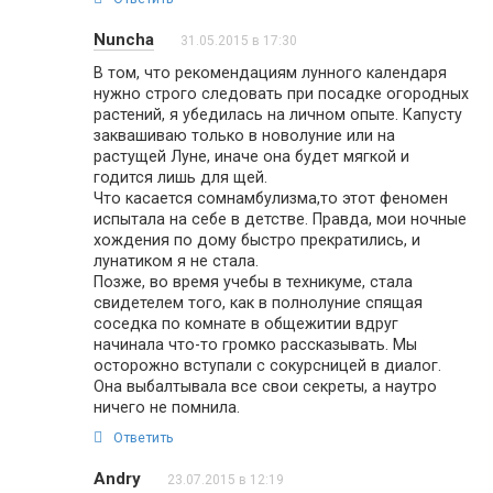
Nuncha
31.05.2015 в 17:30
В том, что рекомендациям лунного календаря
нужно строго следовать при посадке огородных
растений, я убедилась на личном опыте. Капусту
заквашиваю только в новолуние или на
растущей Луне, иначе она будет мягкой и
годится лишь для щей.
Что касается сомнамбулизма,то этот феномен
испытала на себе в детстве. Правда, мои ночные
хождения по дому быстро прекратились, и
лунатиком я не стала.
Позже, во время учебы в техникуме, стала
свидетелем того, как в полнолуние спящая
соседка по комнате в общежитии вдруг
начинала что-то громко рассказывать. Мы
осторожно вступали с сокурсницей в диалог.
Она выбалтывала все свои секреты, а наутро
ничего не помнила.
Ответить
Andry
23.07.2015 в 12:19