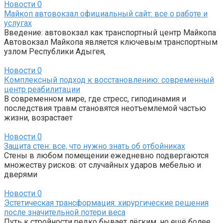
Новости
0
Майкоп автовокзал официальный сайт: все о работе и
услугах
Введение: автовокзал как транспортный центр Майкопа
Автовокзал Майкопа является ключевым транспортным
узлом Республики Адыгея,
Новости
0
Комплексный подход к восстановлению: современный
центр реабилитации
В современном мире, где стресс, гиподинамия и
последствия травм становятся неотъемлемой частью
жизни, возрастает
Новости
0
Защита стен: все, что нужно знать об отбойниках
Стены в любом помещении ежедневно подвергаются
множеству рисков: от случайных ударов мебелью и
дверями
Новости
0
Эстетическая трансформация: хирургические решения
после значительной потери веса
Путь к стройности редко бывает лёгким, но ещё более