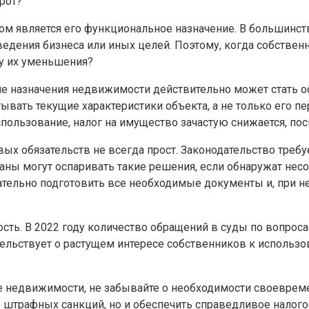
рот?
ом является его функциональное назначение. В большинст
ведения бизнеса или иных целей. Поэтому, когда собственн
ну их уменьшения?
е назначения недвижимости действительно может стать о
вать текущие характеристики объекта, а не только его пе
ользование, налог на имущество зачастую снижается, пос
овых обязательств не всегда прост. Законодательство тре
аны могут оспаривать такие решения, если обнаружат нес
ательно подготовить все необходимые документы и, при н
ость. В 2022 году количество обращений в суды по вопро
ельствует о растущем интересе собственников к использ
ие недвижимости, не забывайте о необходимости своевре
ь штрафных санкций, но и обеспечить справедливое налог