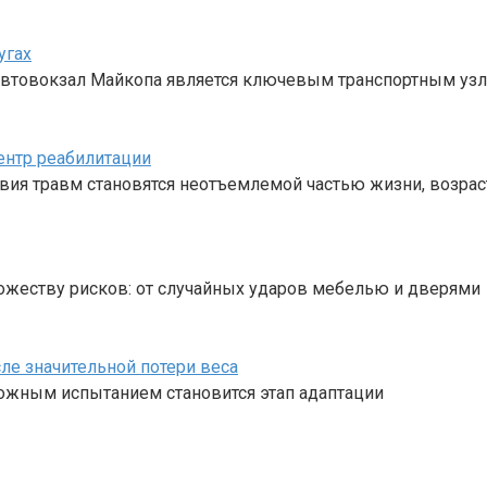
угах
 Автовокзал Майкопа является ключевым транспортным уз
ентр реабилитации
твия травм становятся неотъемлемой частью жизни, возрас
жеству рисков: от случайных ударов мебелью и дверями
ле значительной потери веса
ложным испытанием становится этап адаптации