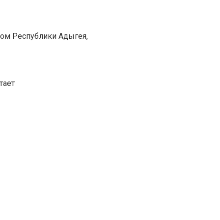
лом Республики Адыгея,
тает