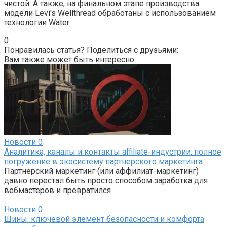
чистой. А также, на финальном этапе производства
модели Levi's Wellthread обработаны с использованием
технологии Water
0
Понравилась статья? Поделиться с друзьями:
Вам также может быть интересно
Новости
0
Аналитика, каналы и контакты affiliate-индустрии: полное
погружение в экосистему партнерского маркетинга
Партнерский маркетинг (или аффилиат-маркетинг)
давно перестал быть просто способом заработка для
вебмастеров и превратился
Новости
0
Шины: ключевой элемент безопасности и комфорта