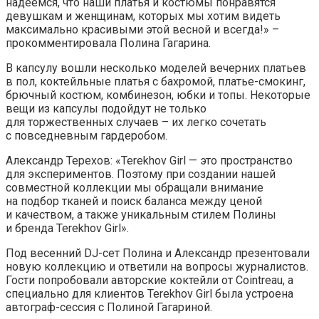
надеемся, что наши платья и костюмы понравятся
девушкам и женщинам, которых мы хотим видеть
максимально красивыми этой весной и всегда!» –
прокомментировала Полина Гагарина.
В капсулу вошли несколько моделей вечерних платьев
в пол, коктейльные платья с бахромой, платье-смокинг,
брючный костюм, комбинезон, юбки и топы. Некоторые
вещи из капсулы подойдут не только
для торжественных случаев – их легко сочетать
с повседневным гардеробом.
Александр Терехов: «Terekhov Girl — это пространство
для экспериментов. Поэтому при создании нашей
совместной коллекции мы обращали внимание
на подбор тканей и поиск баланса между ценой
и качеством, а также уникальным стилем Полины
и бренда Terekhov Girl».
Под весенний DJ-сет Полина и Александр презентовали
новую коллекцию и ответили на вопросы журналистов.
Гости попробовали авторские коктейли от Cointreau, а
специально для клиентов Terekhov Girl была устроена
автограф-сессия с Полиной Гагариной.