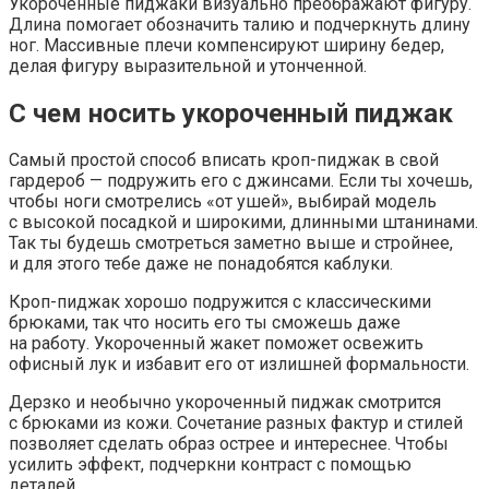
Укороченные пиджаки визуально преображают фигуру.
Длина помогает обозначить талию и подчеркнуть длину
ног. Массивные плечи компенсируют ширину бедер,
делая фигуру выразительной и утонченной.
С чем носить укороченный пиджак
Самый простой способ вписать кроп-пиджак в свой
гардероб — подружить его с джинсами. Если ты хочешь,
чтобы ноги смотрелись «от ушей», выбирай модель
с высокой посадкой и широкими, длинными штанинами.
Так ты будешь смотреться заметно выше и стройнее,
и для этого тебе даже не понадобятся каблуки.
Кроп-пиджак хорошо подружится с классическими
брюками, так что носить его ты сможешь даже
на работу. Укороченный жакет поможет освежить
офисный лук и избавит его от излишней формальности.
Дерзко и необычно укороченный пиджак смотрится
с брюками из кожи. Сочетание разных фактур и стилей
позволяет сделать образ острее и интереснее. Чтобы
усилить эффект, подчеркни контраст с помощью
деталей.