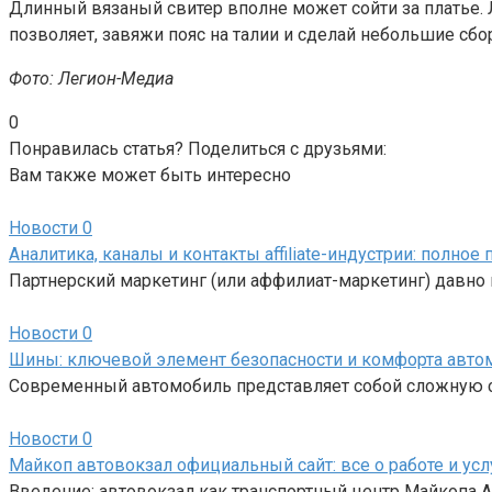
Длинный вязаный свитер вполне может сойти за платье. 
позволяет, завяжи пояс на талии и сделай небольшие сбо
Фото: Легион-Медиа
0
Понравилась статья? Поделиться с друзьями:
Вам также может быть интересно
Новости
0
Аналитика, каналы и контакты affiliate-индустрии: полно
Партнерский маркетинг (или аффилиат-маркетинг) давно 
Новости
0
Шины: ключевой элемент безопасности и комфорта авто
Современный автомобиль представляет собой сложную си
Новости
0
Майкоп автовокзал официальный сайт: все о работе и усл
Введение: автовокзал как транспортный центр Майкопа