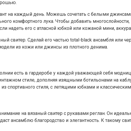
брошью.
нт на каждый день. Можешь сочетать с белыми джинсами
ного комфортного лука. Чтобы добавить многослойности, 
если надеть его с атласной юбкой или кожаной мини, акк
 свитер. Сделай его частью total-black ансамбля или че
одели из кожи или джинсы из плотного денима.
молнии есть в гардеробе у каждой уважающей себя модниц
винтажном стиле, дополняя изящными ботильонами на каб
из спортивного стиля, с летящими юбками и классическим
имание на вязаный свитер с рукавами реглан. Он идеальн
аст ансамблю благородство и элегантность. К такому сви