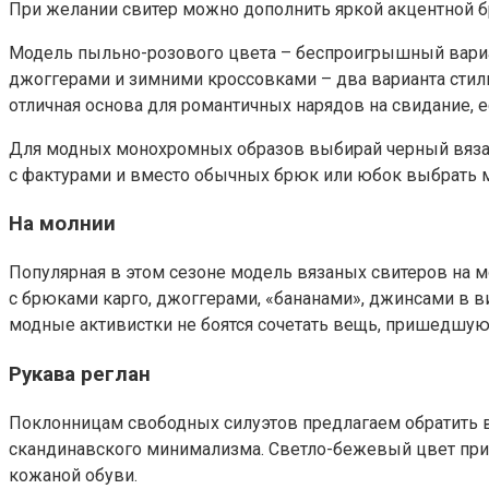
При желании свитер можно дополнить яркой акцентной 
Модель пыльно-розового цвета – беспроигрышный вариа
джоггерами и зимними кроссовками – два варианта стиль
отличная основа для романтичных нарядов на свидание, 
Для модных монохромных образов выбирай черный вязаный
с фактурами и вместо обычных брюк или юбок выбрать м
На молнии
Популярная в этом сезоне модель вязаных свитеров на 
с брюками карго, джоггерами, «бананами», джинсами в 
модные активистки не боятся сочетать вещь, пришедшую 
Рукава реглан
Поклонницам свободных силуэтов предлагаем обратить вн
скандинавского минимализма. Светло-бежевый цвет прид
кожаной обуви.