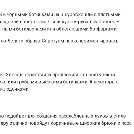
 и черными ботинками на шнуровке или с плотными
надевай поверх жилет или куртку-рубашку. Свитер –
уратными ботильонами или облегающими ботфортами.
рно-белого образа. Советуем поэкспериментировать
ы. Звезды стритстайла предпочитают носить такой
луке или грубыми высокими ботинками. А некоторые
и лодочками.
о подойдет для создания расслабленных луков в стиле
теру отлично подойдут коричневые широкие брюки и пара