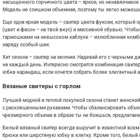
насыщенного горчичного цвета – яркое, но ненавязчивое 
Модель не слишком объемная, поэтому ты легко можешь 
Еще одна яркая модель – свитер цвета фуксии, который о
(цвет и фасон – на твой вкус) и массивной обувью. Чтоб
гармошками на невысоком каблуке – излюбленная комбина
наряду особый шик.
Хит сезона – свитер на молнии. Надевай его с черными 
на каждый день. Интересно смотрится комбинация свитер
юбка-карандаш, если хочется собрать более элегантный 
Вязаные свитеры с горлом
Лучшей модной и теплой покупкой сезона станет женский
с расклешенными рукавами. Чтобы сбалансировать объе
чрезмерного объема в образе ты не боишься, предлагаем
Белый вязаный свитер всегда выручит в известной всем 
брюки или шерстяную юбку в клетку. Кроме того, белый 