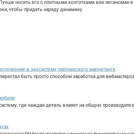
Лучше носить его с плотными колготками или легинсами и
рки, чтобы придать наряду динамику.
е погружение в экосистему партнерского маркетинга
перестал быть просто способом заработка для вебмастеро
мобиля
стему, где каждая деталь влияет на общую производител
угах
 Автовокзал Майкопа является ключевым транспортным уз