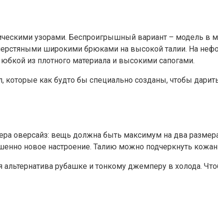
ческими узорами. Беспроигрышный вариант – модель в мо
с шерстяными широкими брюками на высокой талии. На неф
й юбкой из плотного материала и высокими сапогами.
 которые как будто бы специально созданы, чтобы дарить
ра оверсайз: вещь должна быть максимум на два размера 
ершенно новое настроение. Талию можно подчеркнуть кож
 альтернатива рубашке и тонкому джемперу в холода. Что