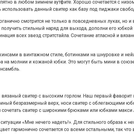
пятно в любом зимнем аутфите. Хорошо сочетается с низом
использовать данный свитер как базу под пиджаки свобод
рганично смотрится не только в повседневных луках, но и
ы получить стильный наряд для выхода, дополни его юбкой
ция всех звезд стритстайла. Сочетание атласной и вязан
джинсами в винтажном стиле, ботинками на шнуровке и не
а на молнии и кожаной юбки. Это могут быть мини в союз
ансамбль.
 вязаный свитер с высоким горлом. Наш первый фаворит 
мный безразмерный верх, носи свитер с облегающими юбк
 сочетать свитер с широкими брюками или юбками макси А
ситуации «Мне нечего надеть!». Для стильного образа к 
цвет гармонично сочетается со всеми остальными, так что