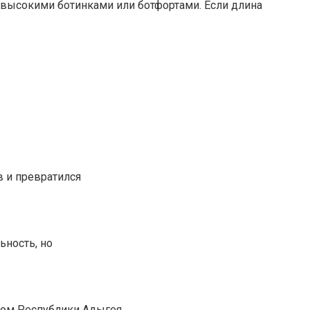
 высокими ботинками или ботфортами. Если длина
в и превратился
ьность, но
лом Республики Адыгея,