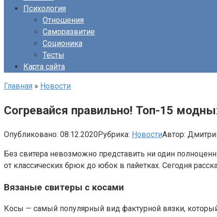
Психология
Отношения
Саморазвитие
Соционика
Тесты
Карта сайта
Главная
»
Новости
Согревайся правильно! Топ-15 модн
Опубликовано:
08.12.2020
Рубрика:
Новости
Автор:
Дмитри
Без свитера невозможно представить ни один полноценн
от классических брюк до юбок в пайетках. Сегодня расс
Вязаные свитеры с косами
Косы — самый популярный вид фактурной вязки, который