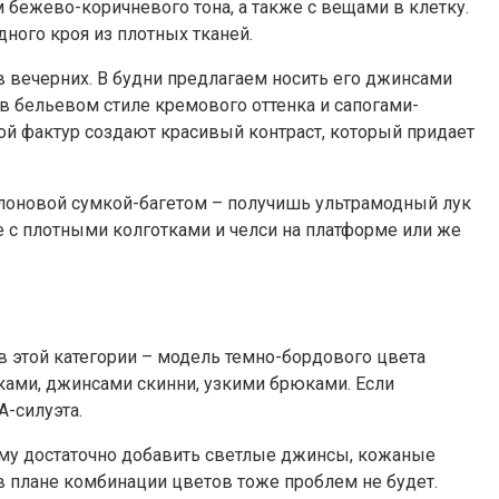
 бежево-коричневого тона, а также с вещами в клетку.
ного кроя из плотных тканей.
 в вечерних. В будни предлагаем носить его джинсами
 в бельевом стиле кремового оттенка и сапогами-
ой фактур создают красивый контраст, который придает
йлоновой сумкой-багетом – получишь ультрамодный лук
е с плотными колготками и челси на платформе или же
в этой категории – модель темно-бордового цвета
ами, джинсами скинни, узкими брюками. Если
-силуэта.
нему достаточно добавить светлые джинсы, кожаные
 в плане комбинации цветов тоже проблем не будет.