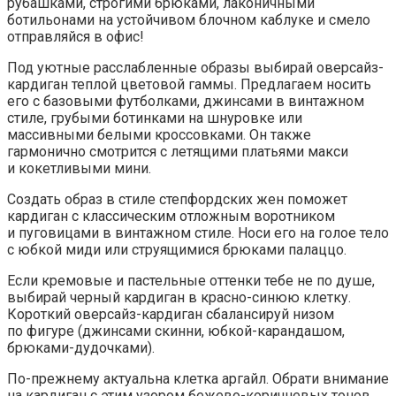
рубашками, строгими брюками, лаконичными
ботильонами на устойчивом блочном каблуке и смело
отправляйся в офис!
Под уютные расслабленные образы выбирай оверсайз-
кардиган теплой цветовой гаммы. Предлагаем носить
его с базовыми футболками, джинсами в винтажном
стиле, грубыми ботинками на шнуровке или
массивными белыми кроссовками. Он также
гармонично смотрится с летящими платьями макси
и кокетливыми мини.
Создать образ в стиле степфордских жен поможет
кардиган с классическим отложным воротником
и пуговицами в винтажном стиле. Носи его на голое тело
с юбкой миди или струящимися брюками палаццо.
Если кремовые и пастельные оттенки тебе не по душе,
выбирай черный кардиган в красно-синюю клетку.
Короткий оверсайз-кардиган сбалансируй низом
по фигуре (джинсами скинни, юбкой-карандашом,
брюками-дудочками).
По-прежнему актуальна клетка аргайл. Обрати внимание
на кардиган с этим узором бежево-коричневых тонов.