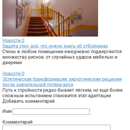
Новости
0
Защита стен: все, что нужно знать об отбойниках
Стены в любом помещении ежедневно подвергаются
множеству рисков: от случайных ударов мебелью и
дверями
Новости
0
Эстетическая трансформация: хирургические решения
после значительной потери веса
Путь к стройности редко бывает лёгким, но ещё более
сложным испытанием становится этап адаптации
Добавить комментарий
Имя
Комментарий