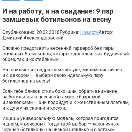
И на работу, и на свидание: 9 пар
замшевых ботильонов на весну
Опубликовано:
28.02.2018
Рубрика:
Новости
Автор:
Дмитрий Александровский
Сложно представить весенний гардероб без пары
стильных ботильонов, которые дополнят как будничный
образ, так и коктейльный.
На шпильке и квадратном каблуке, минималистичные
и с декором — выбери свою идеальную пару
ботильонов на весну!
Если тебе близок стиль бохо-шик, обрати внимание
на ботильоны в песочной гамме с бахромой
и заклепками — они подойдут и к женственным платьям,
и к дуэту из скинни и косухи.
Ищешь универсальную модель, которая пригодится
и днем, и вечером? Тогда твой выбор — лаконичные
черные ботильоны на низкой шпильке и с острым