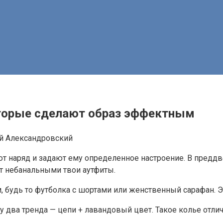
оторые сделают образ эффектным
й Александровский
ют наряд и задают ему определенное настроение. В предд
 небанальными твои аутфиты.
будь то футболка с шортами или женственный сарафан. Эт
 два тренда — цепи + лавандовый цвет. Такое колье отлич