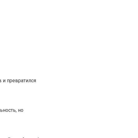
в и превратился
ьность, но