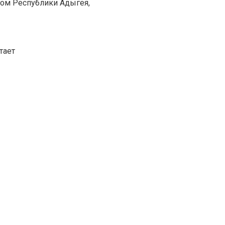
лом Республики Адыгея,
тает