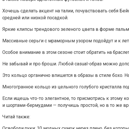
Хочешь сделать акцент на талии, почувствовать себя Бей
средней или низкой посадкой.
Яркие клипсы трендового зеленого цвета в форме пальмо
Массивные серьги с мраморным узором подойдут и к ле
Особое внимание в этом сезоне стоит обратить на браслет
Не забывай и про броши. Любой casual-образ можно доп
Это кольцо органично впишется в образы в стиле бохо. 
Многогранное кольцо из цельного голубого кристалла под
Если ищешь что-то элегантное, то присмотрись к этому к
и шортами-бермудами — получишь простой, но в то же в
Читай также:
Освободи руки: 10 модных сумок через плечо, без которы