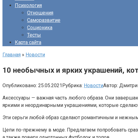
Психология
Отношения
Саморазвитие
Соционика
Тесты
Карта сайта
Главная
»
Новости
10 необычных и ярких украшений, к
Опубликовано:
25.05.2021
Рубрика:
Новости
Автор:
Дмитри
Аксессуары — важная часть любого образа. Они заверша
яркими и неординарными украшениями, которые сделают
Эти серьги любой образ сделают романтичным и нежным, 
Цепи по-прежнему в моде. Предлагаем попробовать сразу
а также поверх однотонных футболок и топов.