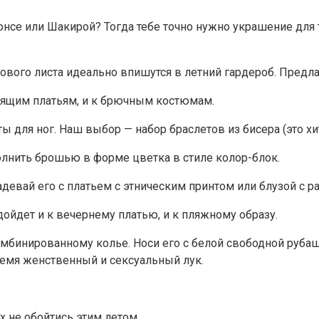
онсе или Шакирой? Тогда тебе точно нужно украшение для 
вого листа идеально впишутся в летний гардероб. Предл
тящим платьям, и к брючным костюмам.
ы для ног. Наш выбор — набор браслетов из бисера (это хит
олнить брошью в форме цветка в стиле колор-блок.
Надевай его с платьем с этническим принтом или блузой 
ойдет и к вечернему платью, и к пляжному образу.
омбинированному колье. Носи его с белой свободной рубаш
ремя женственный и сексуальный лук.
х не обойтись этим летом