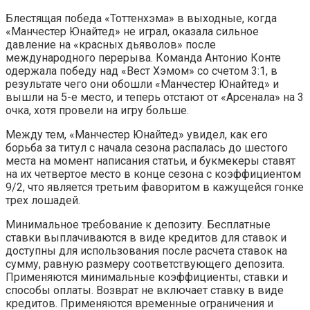
Блестящая победа «Тоттенхэма» в выходные, когда
«Манчестер Юнайтед» не играл, оказала сильное
давление на «красных дьяволов» после
международного перерыва. Команда Антонио Конте
одержала победу над «Вест Хэмом» со счетом 3:1, в
результате чего они обошли «Манчестер Юнайтед» и
вышли на 5-е место, и теперь отстают от «Арсенала» на 3
очка, хотя провели на игру больше.
Между тем, «Манчестер Юнайтед» увидел, как его
борьба за титул с начала сезона распалась до шестого
места на момент написания статьи, и букмекеры ставят
на их четвертое место в конце сезона с коэффициентом
9/2, что является третьим фаворитом в кажущейся гонке
трех лошадей.
Минимальное требование к депозиту. Бесплатные
ставки выплачиваются в виде кредитов для ставок и
доступны для использования после расчета ставок на
сумму, равную размеру соответствующего депозита.
Применяются минимальные коэффициенты, ставки и
способы оплаты. Возврат не включает ставку в виде
кредитов. Применяются временные ограничения и