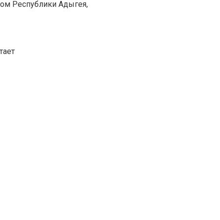
лом Республики Адыгея,
тает