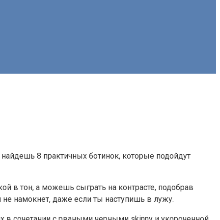
ы найдешь 8 практичных ботинок, которые подойдут
ой в тон, а можешь сыграть на контрасте, подобрав
 не намокнет, даже если ты наступишь в лужу.
х в сочетании с рваными черными skinny и укороченной