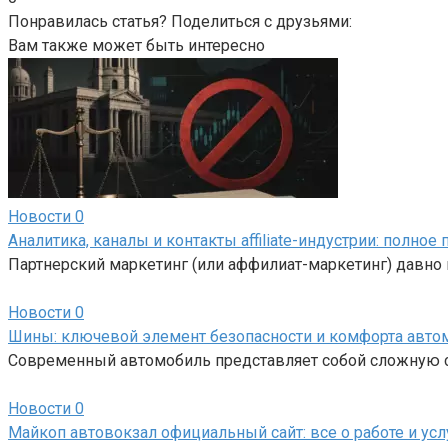
Понравилась статья? Поделиться с друзьями:
Вам также может быть интересно
Новости
0
Аналитика, каналы и контакты affiliate-индустрии: полно
Партнерский маркетинг (или аффилиат-маркетинг) давно 
Новости
0
Шины: ключевой элемент безопасности и комфорта авто
Современный автомобиль представляет собой сложную си
Новости
0
Майкоп автовокзал официальный сайт: все о работе и усл