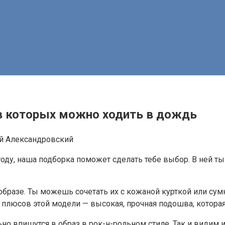
, в которых можно ходить в дождь
й Александровский
оду, наша подборка поможет сделать тебе выбор. В ней т
бразе. Ты можешь сочетать их с кожаной курткой или сумк
 плюсов этой модели — высокая, прочная подошва, которая
о впишутся в образ в рок-н-рольном стиле. Так и видим и