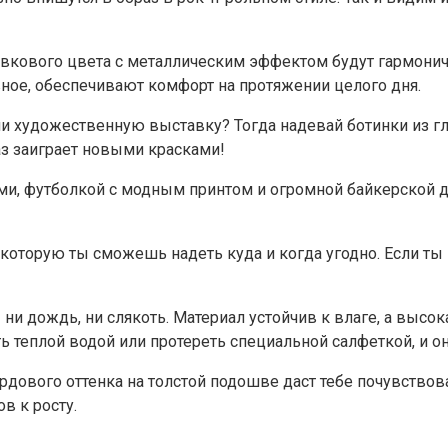
вкового цвета с металлическим эффектом будут гармоничн
авное, обеспечивают комфорт на протяжении целого дня.
ли художественную выставку? Тогда надевай ботинки из г
з заиграет новыми красками!
ми, футболкой с модным принтом и огромной байкерской д
оторую ты сможешь надеть куда и когда угодно. Если ты 
 ни дождь, ни слякоть. Материал устойчив к влаге, а высо
ь теплой водой или протереть специальной салфеткой, и о
дового оттенка на толстой подошве даст тебе почувствова
ов к росту.