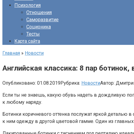
Психология
Отношения
Саморазвитие
Соционика
Тесты
Карта сайта
Главная
»
Новости
Английская классика: 8 пар ботинок
Опубликовано:
01.08.2019
Рубрика:
Новости
Автор:
Дмитри
Если ты не знаешь, какую обувь надеть в дождливую пог
к любому наряду.
Ботинки коричневого оттенка послужат яркой деталью в о
к ним одежду в другой цветовой гамме. Один из главных
Лакированные ботинки с тиснением под рептилию идеальн