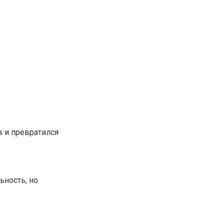
в и превратился
ьность, но