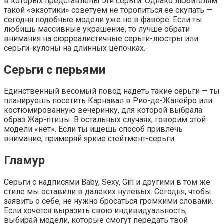
в которых представлены эти серьги. Однако любителям
такой «экзотики» советуем не торопиться ее скупать —
сегодня подобные модели уже не в фаворе. Если ты
любишь массивные украшение, то лучше обрати
внимания на сюрреалистичные серьги-люстры или
серьги-кулоны на длинных цепочках.
Серьги с перьями
Единственный весомый повод надеть такие серьги — ты
планируешь посетить Карнавал в Рио-де-Жанейро или
костюмированную вечеринку, для которой выбрала
образ Жар-птицы. В остальных случаях, говорим этой
модели «нет». Если ты ищешь способ привлечь
внимание, примеряй яркие стейтмент-серьги.
Гламур
Серьги с надписями Baby, Sexy, Girl и другими в том же
стиле мы оставили в далеких нулевых. Сегодня, чтобы
заявить о себе, не нужно бросаться громкими словами.
Если хочется выразить свою индивидуальность,
выбирай модели, которые смогут передать твой