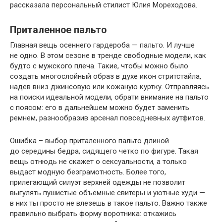
рассказала персональный стилист Юлия Мореходова.
Приталенное пальто
Главная вещь осеннего гардероба — пальто. И лучше
не одно. В этом сезоне в тренде свободные модели, как
будто с мужского плеча. Такие, чтобы можно было
создать многослойный образ в духе икон стритстайла,
надев вниз джинсовую или кожаную куртку. Отправляясь
на поиски идеальной модели, обрати внимание на пальто
с поясом: его в дальнейшем можно будет заменить
ремнем, разнообразив арсенал повседневных аутфитов.
Ошибка – выбор приталенного пальто длиной
до середины бедра, сидящего четко по фигуре. Такая
вещь отнюдь не скажет о сексуальности, а только
выдаст модную безграмотность. Более того,
прилегающий силуэт верхней одежды не позволит
выгулять пушистые объемные свитеры и уютные худи —
в них ты просто не влезешь в такое пальто. Важно также
правильно выбрать форму воротника: откажись