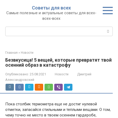
Перейти
Советы для всех
к
Самые полезные и актуальные советы для всех-
контенту
всех-всех
Поиск:
Главная
»
Новости
Безвкусица! 5 вещей, которые превратят твой
осенний образ в катастрофу
Опубликовано:
25.08.2021
Новости
Дмитрий
Александровский
Пока столбик термометра еще не достиг нулевой
отметки, запасайся стильными и теплыми вещами. О том,
чему точно не место в твоем осеннем гардеробе,