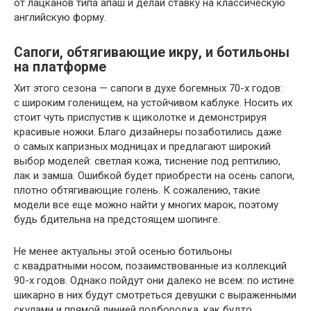
от лацканов типа апаш и делай ставку на классическую
английскую форму.
Сапоги, обтягивающие икру, и ботильоны
на платформе
Хит этого сезона — сапоги в духе богемных 70-х годов:
с широким голенищем, на устойчивом каблуке. Носить их
стоит чуть приспустив к щиколотке и демонстрируя
красивые ножки. Благо дизайнеры позаботились даже
о самых капризных модницах и предлагают широкий
выбор моделей: светлая кожа, тиснение под рептилию,
лак и замша. Ошибкой будет приобрести на осень сапоги,
плотно обтягивающие голень. К сожалению, такие
модели все еще можно найти у многих марок, поэтому
будь бдительна на предстоящем шопинге.
Не менее актуальны этой осенью ботильоны
с квадратными носом, позаимствованные из коллекций
90-х годов. Однако пойдут они далеко не всем: по истине
шикарно в них будут смотреться девушки с выраженными
скулами и прямой линией подбородка, как будто