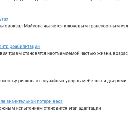
угах
 Автовокзал Майкопа является ключевым транспортным уз
ентр реабилитации
твия травм становятся неотъемлемой частью жизни, возрас
жеству рисков: от случайных ударов мебелью и дверями
ле значительной потери веса
ложным испытанием становится этап адаптации