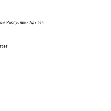
лом Республики Адыгея,
тает