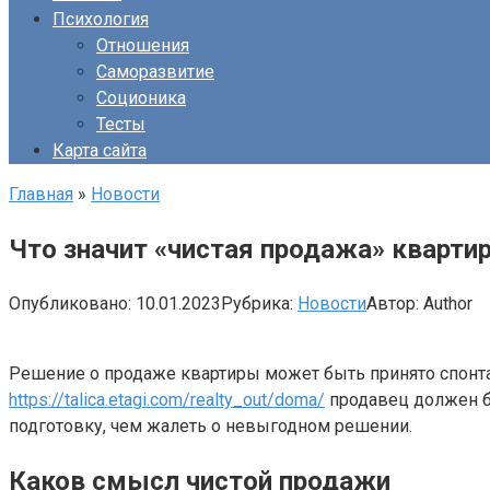
Психология
Отношения
Саморазвитие
Соционика
Тесты
Карта сайта
Главная
»
Новости
Что значит «чистая продажа» кварти
Опубликовано:
10.01.2023
Рубрика:
Новости
Автор:
Author
Решение о продаже квартиры может быть принято спонта
https://talica.etagi.com/realty_out/doma/
продавец должен бы
подготовку, чем жалеть о невыгодном решении.
Каков смысл чистой продажи