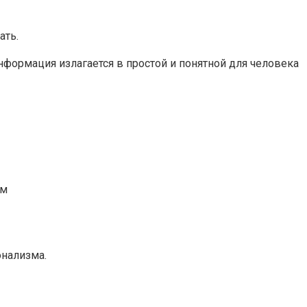
ать.
нформация излагается в простой и понятной для человека
им
онализма.