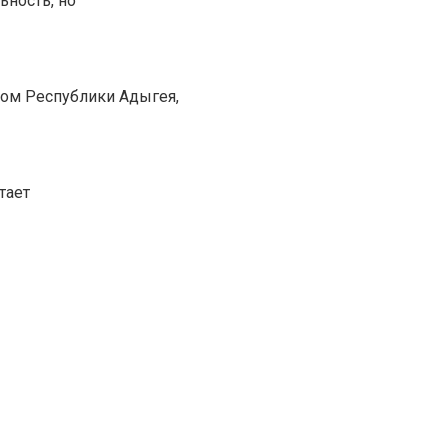
ьность, но
лом Республики Адыгея,
тает