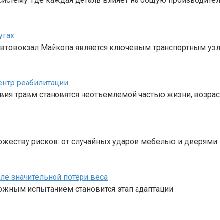
стему, где каждая деталь влияет на общую производител
угах
 Автовокзал Майкопа является ключевым транспортным уз
ентр реабилитации
твия травм становятся неотъемлемой частью жизни, возрас
жеству рисков: от случайных ударов мебелью и дверями
ле значительной потери веса
ложным испытанием становится этап адаптации