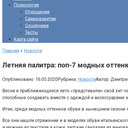
Психология
Отношения
Саморазвитие
Соционика
Тесты
Карта сайта
Главная
»
Новости
Летняя палитра: поп-7 модных оттен
Опубликовано:
16.05.2020
Рубрика:
Новости
Автор:
Дмитри
Весна и приближающееся лето «представили» свой хит-п
способные создавать вместе с одеждой и аксессуарами 
Итак, среди модных оттенков обуви в нынешнем сезоне п
Все они нашли отражение и в моделях обуви итальянского
и мужчин из текстиля и кожи, детские сандалии из иннов