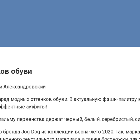
ков обуви
й Александровский
арад модных оттенков обуви. В актуальную фэшн-палитру 
эффектные аутфиты!
альму первенства держат черный, белый, серебристый, син
 бренда Jog Dog из коллекции весна-лето 2020. Так, марк
ационного текстильного материала, а также босоножки дл