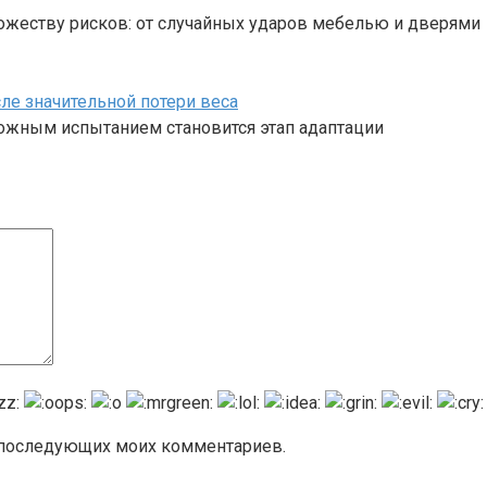
жеству рисков: от случайных ударов мебелью и дверями
ле значительной потери веса
ложным испытанием становится этап адаптации
я последующих моих комментариев.