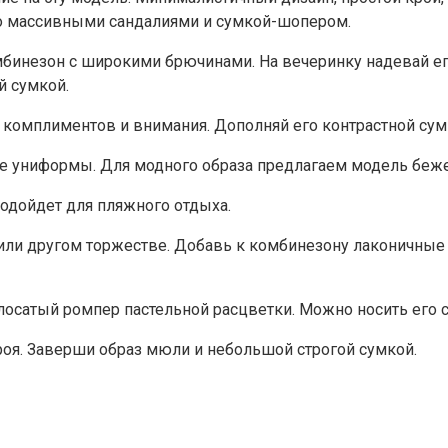
его массивными сандалиями и сумкой-шопером.
бинезон с широкими брючинами. На вечеринку надевай ег
й сумкой.
 комплиментов и внимания. Дополняй его контрастной сумк
е униформы. Для модного образа предлагаем модель беже
одойдет для пляжного отдыха.
 или другом торжестве. Добавь к комбинезону лаконичные
олосатый ромпер пастельной расцветки. Можно носить его 
оя. Заверши образ мюли и небольшой строгой сумкой.