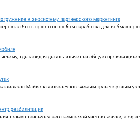
е погружение в экосистему партнерского маркетинга
перестал быть просто способом заработка для вебмастеро
мобиля
стему, где каждая деталь влияет на общую производител
угах
 Автовокзал Майкопа является ключевым транспортным уз
ентр реабилитации
твия травм становятся неотъемлемой частью жизни, возрас