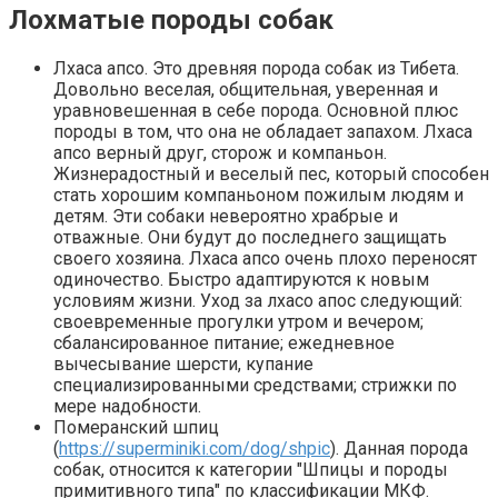
Лохматые породы собак
Лхаса апсо. Это древняя порода собак из Тибета.
Довольно веселая, общительная, уверенная и
уравновешенная в себе порода. Основной плюс
породы в том, что она не обладает запахом. Лхаса
апсо верный друг, сторож и компаньон.
Жизнерадостный и веселый пес, который способен
стать хорошим компаньоном пожилым людям и
детям. Эти собаки невероятно храбрые и
отважные. Они будут до последнего защищать
своего хозяина. Лхаса апсо очень плохо переносят
одиночество. Быстро адаптируются к новым
условиям жизни. Уход за лхасо апос следующий:
своевременные прогулки утром и вечером;
сбалансированное питание; ежедневное
вычесывание шерсти, купание
специализированными средствами; стрижки по
мере надобности.
Померанский шпиц
(
https://superminiki.com/dog/shpic
). Данная порода
собак, относится к категории "Шпицы и породы
примитивного типа" по классификации МКФ.