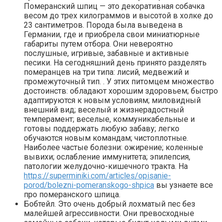
Померанский шпиц — это декоративная собачка
весом до трех килограммов и высотой в холке до
23 сантиметров. Порода была выведена в
Германии, где и приобрела свои миниатюрные
габариты путем отбора. Они невероятно
послушные, игривые, забавные и активные
песики. На сегодняшний день принято разделять
померанцев на три типа: лисий, медвежий и
промежуточный тип. . У этих питомцем множество
достоинств: обладают хорошим здоровьем; быстро
адаптируются к новым условиям; миловидный
внешний вид; веселый и жизнерадостный
темперамент; веселые, коммуникабельные и
готовы поддержать любую забаву; легко
обучаются новым командам; чистоплотные.
Наиболее частые болезни: ожирение; коленные
вывихи; ослабление иммунитета; эпилепсия,
патологии желудочно-кишечного тракта. На
https://superminiki.com/articles/opisanie-
porod/bolezni-pomeranskogo-shpica
вы узнаете все
про померанского шпица.
Бобтейл. Это очень добрый лохматый пес без
малейшей агрессивности. Они превосходные