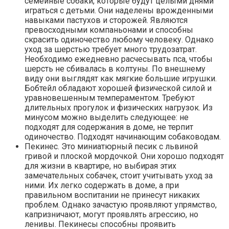
семейные собаки, которые будут целыми днями
играться с детьми. Они наделены врожденными
навыками пастухов и сторожей. Являются
превосходными компаньонами и способны
скрасить одиночество любому человеку. Однако
уход за шерстью требует много трудозатрат.
Необходимо ежедневно расчесывать пса, чтобы
шерсть не сбивалась в колтуны. По внешнему
виду они выглядят как мягкие большие игрушки.
Бобтейл обладают хорошей физической силой и
уравновешенным темпераментом. Требуют
длительных прогулок и физических нагрузок. Из
минусом можно выделить следующее: не
подходят для содержания в доме, не терпит
одиночество. Подходят начинающим собаководам.
Пекинес. Это миниатюрный песик с львиной
гривой и плоской мордочкой. Они хорошо подходят
для жизни в квартире, но выбирая этих
замечательных собачек, стоит учитывать уход за
ними. Их легко содержать в доме, а при
правильном воспитании не принесут никаких
проблем. Однако зачастую проявляют упрямство,
капризничают, могут проявлять агрессию, но
ленивы. Пекинесы способны проявить