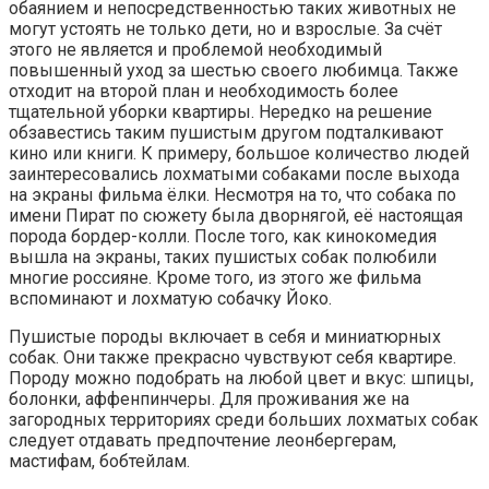
обаянием и непосредственностью таких животных не
могут устоять не только дети, но и взрослые. За счёт
этого не является и проблемой необходимый
повышенный уход за шестью своего любимца. Также
отходит на второй план и необходимость более
тщательной уборки квартиры. Нередко на решение
обзавестись таким пушистым другом подталкивают
кино или книги. К примеру, большое количество людей
заинтересовались лохматыми собаками после выхода
на экраны фильма ёлки. Несмотря на то, что собака по
имени Пират по сюжету была дворнягой, её настоящая
порода бордер-колли. После того, как кинокомедия
вышла на экраны, таких пушистых собак полюбили
многие россияне. Кроме того, из этого же фильма
вспоминают и лохматую собачку Йоко.
Пушистые породы включает в себя и миниатюрных
собак. Они также прекрасно чувствуют себя квартире.
Породу можно подобрать на любой цвет и вкус: шпицы,
болонки, аффенпинчеры. Для проживания же на
загородных территориях среди больших лохматых собак
следует отдавать предпочтение леонбергерам,
мастифам, бобтейлам.