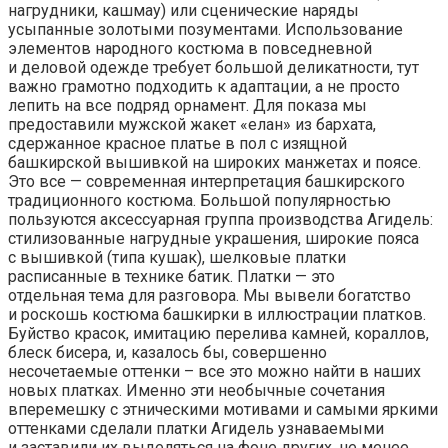
нагрудники, кашмау) или сценические наряды
усыпанные золотыми позументами. Использование
элементов народного костюма в повседневной
и деловой одежде требует большой деликатности, тут
важно грамотно подходить к адаптации, а не просто
лепить на все подряд орнамент. Для показа мы
предоставили мужской жакет «елан» из бархата,
сдержанное красное платье в пол с изящной
башкирской вышивкой на широких манжетах и поясе.
Это все — современная интерпретация башкирского
традиционного костюма. Большой популярностью
пользуются аксессуарная группа производства Агидель:
стилизованные нагрудные украшения, широкие пояса
с вышивкой (типа кушак), шелковые платки
расписанные в технике батик. Платки — это
отдельная тема для разговора. Мы вывели богатство
и роскошь костюма башкирки в иллюстрации платков.
Буйство красок, имитацию перелива камней, кораллов,
блеск бисера, и, казалось бы, совершенно
несочетаемые оттенки – все это можно найти в наших
новых платках. Именно эти необычные сочетания
вперемешку с этническими мотивами и самыми яркими
оттенками сделали платки Агидель узнаваемыми
и заставили их выделяться на фоне других, не менее