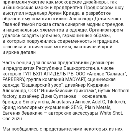
принимали участие как московские дизайнеры, так
и башкирские марки и предприятия. Продюсером шоу
выступил модельер Артем Кривда, в разработке
образов ему помогал стилист Александр Девятченко.
Главной темой показа стала синергия модных трендов
и национальных элементов в одежде. Организатором
удалось создать цельные, гармоничные образы,
в которых подружились современность и традиции,
классика и этнические мотивы, лаконичный крой
и яркие детали.
Часть вещей для показа предоставили дизайнеры
и предприятия Республики Башкортостан, в числе
которых ГУП БХП АГИДЕЛЬ РБ, ООО «Ателье "Салават",
FARBERRY, группа компаний MADYART, сценическая
одежда "Башкирский узор", дизайнер Кирдякин
Александр, ООО "Ишимбайский трикотаж", бутик Northern
factory, дизайнер Дина Султанова — основатель
брендов Simply и dna, Anastasiya Annecy, Adel.G, Tikitorch,
бренд ювелирных украшений SENS, Plain Metals,
Евгения Зевакина — авторские аксессуары White Shot,
One zuzu.
Мы пообщались с представителями некоторых из них