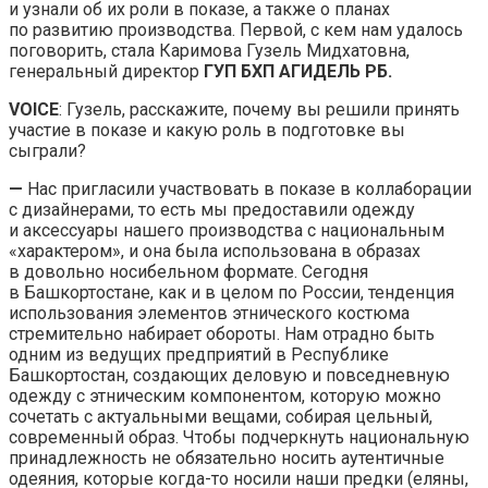
и узнали об их роли в показе, а также о планах
по развитию производства. Первой, с кем нам удалось
поговорить, стала Каримова Гузель Мидхатовна,
генеральный директор
ГУП БХП АГИДЕЛЬ РБ.
VOICE
: Гузель, расскажите, почему вы решили принять
участие в показе и какую роль в подготовке вы
сыграли?
—
Нас пригласили участвовать в показе в коллаборации
с дизайнерами, то есть мы предоставили одежду
и аксессуары нашего производства с национальным
«характером», и она была использована в образах
в довольно носибельном формате. Сегодня
в Башкортостане, как и в целом по России, тенденция
использования элементов этнического костюма
стремительно набирает обороты. Нам отрадно быть
одним из ведущих предприятий в Республике
Башкортостан, создающих деловую и повседневную
одежду с этническим компонентом, которую можно
сочетать с актуальными вещами, собирая цельный,
современный образ. Чтобы подчеркнуть национальную
принадлежность не обязательно носить аутентичные
одеяния, которые когда-то носили наши предки (еляны,