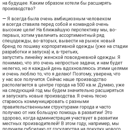
на будущее. Каким образом хотели бы расширять
производство?
—
Я всегда была очень амбициозным человеком
и всегда ставила перед собой и командой очень
высокие цели! На ближайшую перспективу мы, во-
первых, хотим увеличить ассортиментный ряд
спецодежды, во-вторых, вывести на рынок новый
бренд по пошиву корпоративной одежды (уже на стадии
разработки и запуска) и, в-третьих,
запустить линейку женской повседневной одежды. Я
понимаю, что это очень непростые задачи, и нам будет
нелегко, но я каждый день вдохновляюсь этими целями
и очень люблю то, что я делаю! Поэтому, уверена, что
у нас все получится. Сейчас наше производство
располагается в центре города на 500 кв.м. Думаю, уже
на следующий год мы будем значительно расширяться
и запускать новые производства. Я очень тесно
стараюсь коммуницировать с разными
правительственными структурами города и часто
получаю от них большую помощь в развитии! Это
здорово, когда администрация участвует в развитии
местных производителей! В этом году, например, мы
получили субсидию от государства на покупку нового