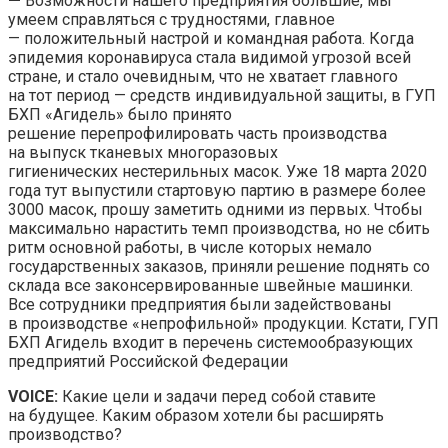
—
Возможности нашего предприятия большие, мы
умеем справляться с трудностями, главное
— положительный настрой и командная работа. Когда
эпидемия коронавируса стала видимой угрозой всей
стране, и стало очевидным, что не хватает главного
на тот период — средств индивидуальной защиты, в ГУП
БХП «Агидель» было принято
решение перепрофилировать часть производства
на выпуск тканевых многоразовых
гигиенических нестерильных масок. Уже 18 марта 2020
года тут выпустили стартовую партию в размере более
3000 масок, прошу заметить одними из первых. Чтобы
максимально нарастить темп производства, но не сбить
ритм основной работы, в числе которых немало
государственных заказов, приняли решение поднять со
склада все законсервированные швейные машинки.
Все сотрудники предприятия были задействованы
в производстве «непрофильной» продукции. Кстати, ГУП
БХП Агидель входит в перечень системообразующих
предприятий Российской Федерации
VOICE:
Какие цели и задачи перед собой ставите
на будущее. Каким образом хотели бы расширять
производство?