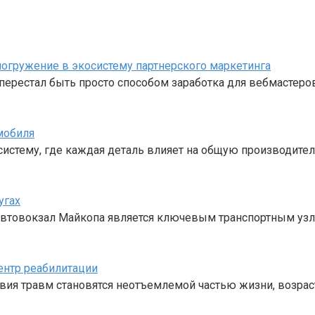
е погружение в экосистему партнерского маркетинга
перестал быть просто способом заработка для вебмастеро
мобиля
стему, где каждая деталь влияет на общую производител
угах
 Автовокзал Майкопа является ключевым транспортным уз
ентр реабилитации
твия травм становятся неотъемлемой частью жизни, возрас