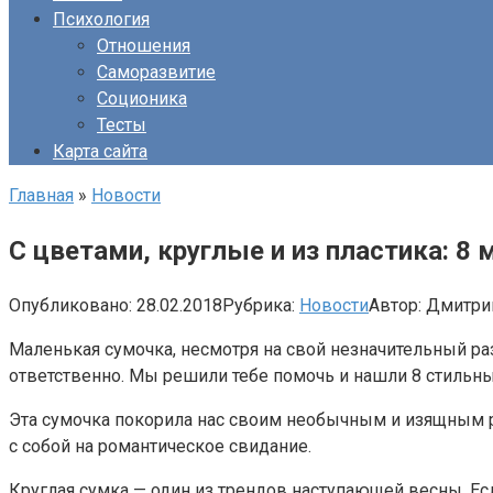
Психология
Отношения
Саморазвитие
Соционика
Тесты
Карта сайта
Главная
»
Новости
С цветами, круглые и из пластика: 8
Опубликовано:
28.02.2018
Рубрика:
Новости
Автор:
Дмитри
Маленькая сумочка, несмотря на свой незначительный ра
ответственно. Мы решили тебе помочь и нашли 8 стильны
Эта сумочка покорила нас своим необычным и изящным р
с собой на романтическое свидание.
Круглая сумка — один из трендов наступающей весны. Ес