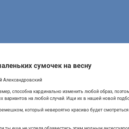
 маленьких сумочек на весну
й Александровский
змер, способна кардинально изменить любой образ, поэто
х вариантов на любой случай. Ищи их в нашей новой подб
емешком, который невероятно красиво будет смотреться 
ли ты еще не успела обзавестись этим модным аксессуаром