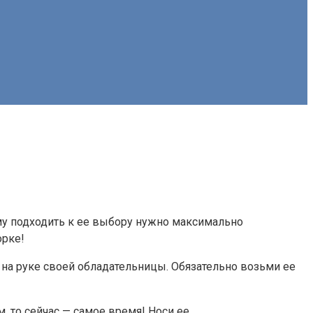
му подходить к ее выбору нужно максимально
орке!
на руке своей обладательницы. Обязательно возьми ее
, то сейчас — самое время! Носи ее