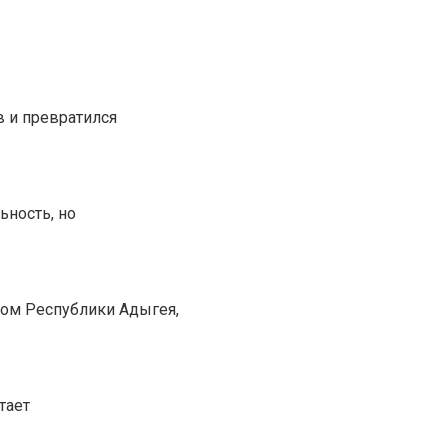
в и превратился
ьность, но
лом Республики Адыгея,
тает