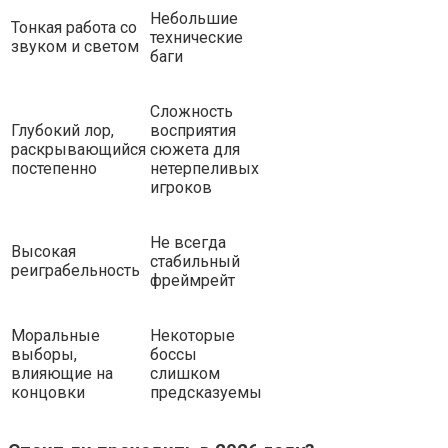
Небольшие
Тонкая работа со
технические
звуком и светом
баги
Сложность
Глубокий лор,
восприятия
раскрывающийся
сюжета для
постепенно
нетерпеливых
игроков
Не всегда
Высокая
стабильный
реиграбельность
фреймрейт
Моральные
Некоторые
выборы,
боссы
влияющие на
слишком
концовки
предсказуемы