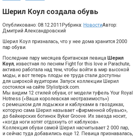
Шерил Коул создала обувь
Опубликовано:
08.12.2011
Рубрика:
Новости
Автор:
Дмитрий Александровский
Шерил Коул призналась, что у нее дома хранится 2000
пар обуви.
Последние пару месяцев британская певица
Шерил
Коул
, известная по песням Fight for this love и Parachute,
активно работала над тем, чтобы войти в мир высокой
моды, и вот теперь плоды ее труда стали доступны
для широкой аудитории. Запуск коллекции Шерил
состоялся на сайте Stylistpick.com.
Мы видим 12 стилей обуви, от модели туфель Your Royal
Hotness («Ваша королевская неотразимость»)
с ремешком для лодыжки и каблуками в гвоздиках,
которую сама Шерил называет «фирменной обувью»,
до байкерских ботинок Byker Groove. Их звезда носит,
«когда ноги хотят отдохнуть от каблуков».
Коллекция обуви самой Шерил насчитывает 2 000 пар,
и сейчас туда добавились еще 12. Певица признавалась,