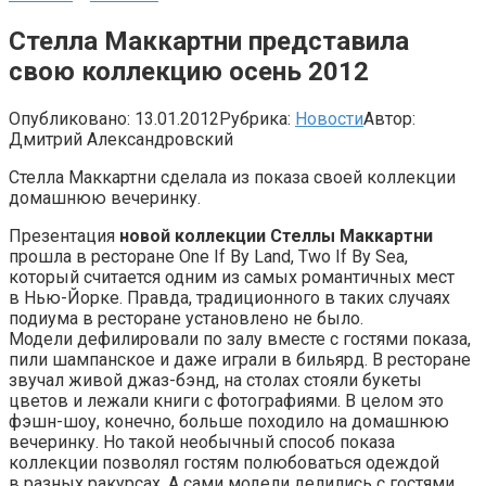
Стелла Маккартни представила
свою коллекцию осень 2012
Опубликовано:
13.01.2012
Рубрика:
Новости
Автор:
Дмитрий Александровский
Стелла Маккартни сделала из показа своей коллекции
домашнюю вечеринку.
Презентация
новой коллекции Стеллы Маккартни
прошла в ресторане One If By Land, Two If By Sea,
который считается одним из самых романтичных мест
в Нью-Йорке. Правда, традиционного в таких случаях
подиума в ресторане установлено не было.
Модели дефилировали по залу вместе с гостями показа,
пили шампанское и даже играли в бильярд. В ресторане
звучал живой джаз-бэнд, на столах стояли букеты
цветов и лежали книги с фотографиями. В целом это
фэшн-шоу, конечно, больше походило на домашнюю
вечеринку. Но такой необычный способ показа
коллекции позволял гостям полюбоваться одеждой
в разных ракурсах. А сами модели делились с гостями