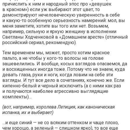
причислить к ним и народный эпос про «девушек
в красном») если уж выбирают этот цвет, то
демонстрируют нечеловеческую уверенность в себе
и какую-то особенную серьезность намерений: мол, вы
меня заметите, хотите вы того или нет. Возьмем,
например, сильную и яркую женщину в исполнении
Светланы Ходченковой в «Домашнем аресте» (отличный
российский сериал, рекомендую).
Тем временем мы, может, просто хотим красное
пальто, а не чтобы у кого-то волосы на голове
зашевелились. И вообще, косых взглядов опасаемся, да
и восхищенных иногда тоже. Потому что не знаем, куда
девать глаза, руки и ноги, когда ловим на себе эти
взгляды. И тут все дело в сочетаниях, конечно же. Если
кипенно-белый и черный исключить (а с ними как раз
и получаются наиболее агрессивно выглядящие
комплекты)…
(вот, например, королева Летиция, как каноническая
испанка, их и выбирает)
…и еще синий — не со всяким оттенком и чаще плохо,
чем хорошо, а зеленый — слишком ярко), то все еще