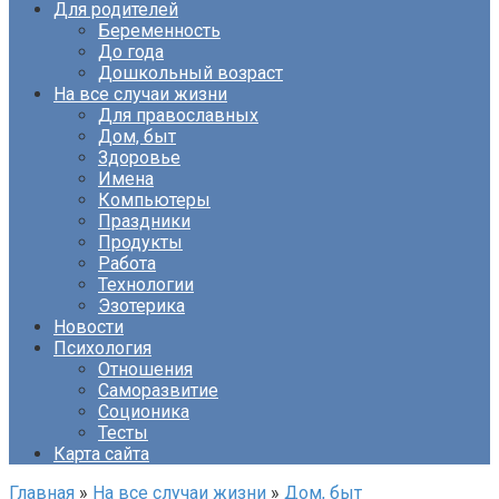
Для родителей
Беременность
До года
Дошкольный возраст
На все случаи жизни
Для православных
Дом, быт
Здоровье
Имена
Компьютеры
Праздники
Продукты
Работа
Технологии
Эзотерика
Новости
Психология
Отношения
Саморазвитие
Соционика
Тесты
Карта сайта
Главная
»
На все случаи жизни
»
Дом, быт